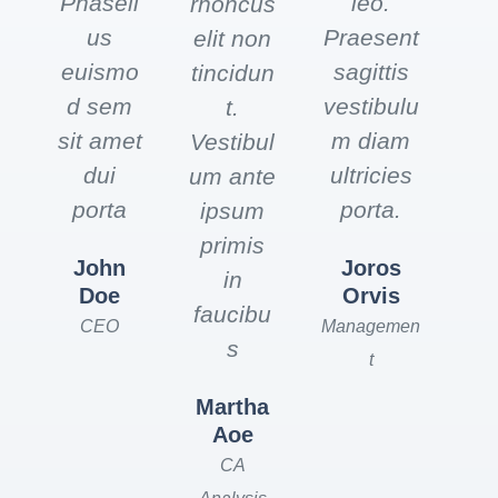
Phasell
leo.
rhoncus
us
Praesent
elit non
euismo
sagittis
tincidun
d sem
vestibulu
t.
sit amet
m diam
Vestibul
dui
ultricies
um ante
porta
porta.
ipsum
primis
John
Joros
in
Doe
Orvis
faucibu
CEO
Managemen
s
t
Martha
Aoe
CA