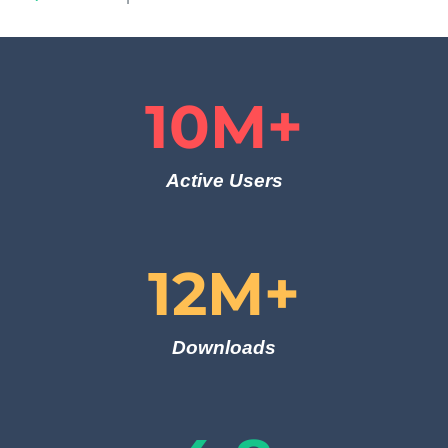
10
M+
Active Users
12
M+
Downloads