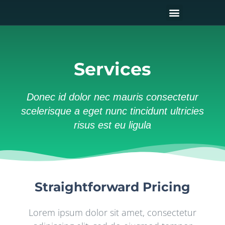
Skip
Menu
to
content
Services
Donec id dolor nec mauris consectetur
scelerisque a eget nunc tincidunt ultricies
risus est eu ligula
Straightforward Pricing
Lorem ipsum dolor sit amet, consectetur